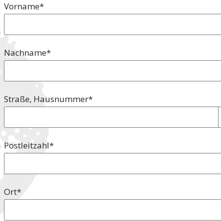
Pflichtfeld
Vorname
*
Pflichtfeld
Nachname
*
Pflichtfeld
Straße, Hausnummer
*
Pflichtfeld
Postleitzahl
*
Pflichtfeld
Ort
*