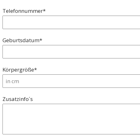
Pflichtfeld
Telefonnummer
*
Pflichtfeld
Geburtsdatum
*
Pflichtfeld
Körpergröße
*
Zusatzinfo´s