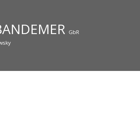
 BANDEMER
GbR
owsky